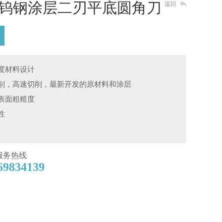
钨钢涂层二刃平底圆角刀
返回
度材料设计
削，高速切削，最新开发的原材料和涂层
表面粗糙度
性
服务热线
69834139