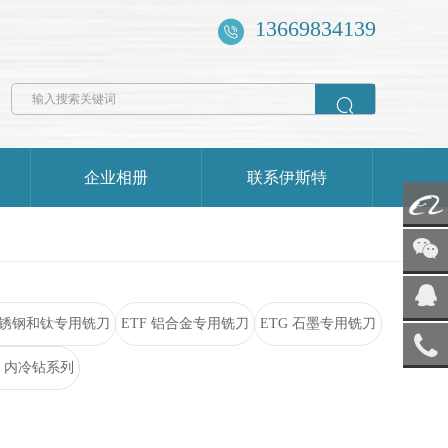
13669834139

企业相册
联系伊斯特
阿里
巴巴
添加
微信
 不锈钢和钛专用铣刀
ETF 铝合金专用铣刀
ETG 石墨专用铣刀
电子
邮箱
、内冷钻系列
服务
热线
回到
顶部