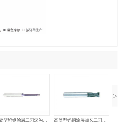
>
高硬型钨钢涂层二刃深沟球头铣刀
高硬型钨钢涂层加长二刃平底铣刀