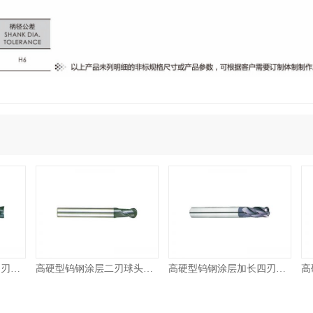
底铣刀
高硬型钨钢涂层二刃球头铣刀
高硬型钨钢涂层加长四刃平底圆角刀