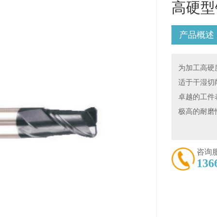
高硬型
产品概述
为加工高硬
适于干湿切
卓越的工件
极高的耐磨
咨询
136