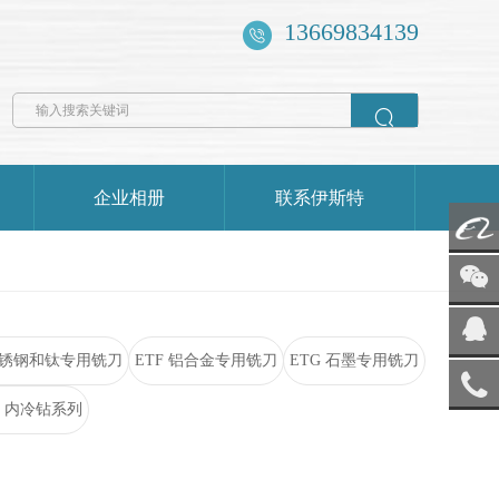
13669834139

企业相册
联系伊斯特
阿里
巴巴
添加
微信
 不锈钢和钛专用铣刀
ETF 铝合金专用铣刀
ETG 石墨专用铣刀
电子
邮箱
、内冷钻系列
服务
热线
回到
顶部