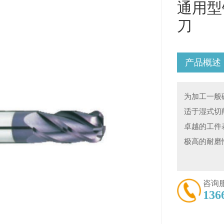
通用型
刀
产品概述
为加工一般
适于湿式切
卓越的工件
极高的耐磨
咨询
136