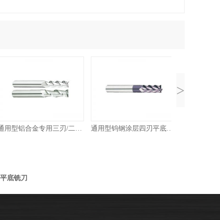
>
通用型铝合金专用三刃/二刃平底铣刀
通用型钨钢涂层四刃平底铣刀
刃平底铣刀