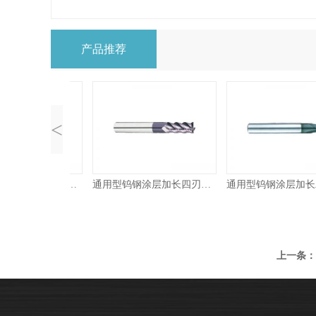
产品推荐
<
通用型钨钢涂层二刃球头铣刀
通用型钨钢涂层加长四刃平底铣刀
上一条