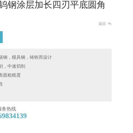
钨钢涂层加长四刃平底圆角
返回
碳钢，模具钢，铸铁而设计
削，中速切削
表面粗糙度
性
服务热线
69834139